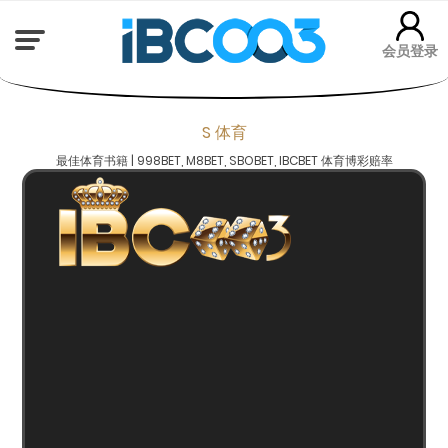
会员登录
S 体育
最佳体育书籍 | 998BET, M8BET, SBOBET, IBCBET 体育博彩赔率