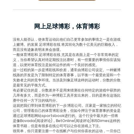
网上足球博彩，体育博彩
没有人能否认，使体育运动比他们自己更常参加的事情之一是在游戏
上赌博。的发展 足球博彩在线 将其转化为数十亿美元的巨额收入，
而且没有迹象表明未来会放缓。
一般体育博彩和 足球博彩在线 尤其是在表面上是一个非常简单的定
义，当你希望认真对待定期投注比赛时，有一些重要的事情你应该知
道，以便对体育投注是如何运作的有一个良好的感觉。
这一过程的第一步是博彩线和价差，通常由博彩公司设定。一种赌博
线路的开发是为了限制特定的体育赛事，以平衡一个最受欢迎和一个
失败者之间的竞争环境。当涉及到像足球这样的运动时，分数的分散
是最常见的平衡方式。
有必要记住的是，分数差并不是用来猜测在任何特定的游戏中获胜的
几率有多大，而是作为一种博彩工具开发出来的，目的是将在这场比
赛中任何一方下注的钱均分。
这就把我们带到体育博彩的下一步:博彩公司。庄家是一家独立的经纪
公司，管理着自己的体育博彩业务，但如今押注于体育赛事的资金是
通过足球博彩网站sportsbook进行的。这个行业中最大的一些将
是像Bovada(阅读评论)，BetOnline(阅读评论)和5Dimes这样的
体育书籍，但是有很多在线公司可以让你在游戏上下注。
很简单，你只需要注册一个在线帐户与任何你喜欢的运动，一旦你已