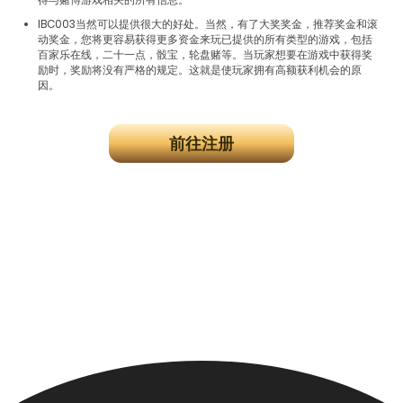
IBC003当然可以提供很大的好处。当然，有了大奖奖金，推荐奖金和滚
动奖金，您将更容易获得更多资金来玩已提供的所有类型的游戏，包括
百家乐在线，二十一点，骰宝，轮盘赌等。当玩家想要在游戏中获得奖
励时，奖励将没有严格的规定。这就是使玩家拥有高额获利机会的原
因。
前往注册