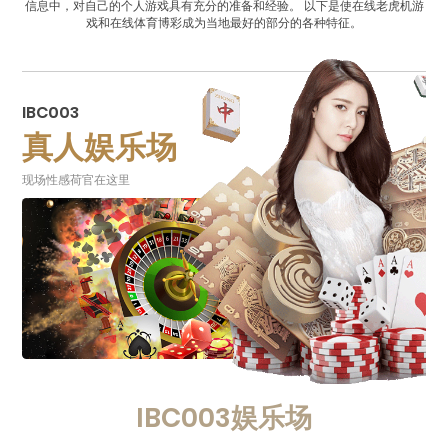
信息中，对自己的个人游戏具有充分的准备和经验。 以下是使在线老虎机游
戏和在线体育博彩成为当地最好的部分的各种特征。
IBC003
真人娱乐场
现场性感荷官在这里
IBC003娱乐场