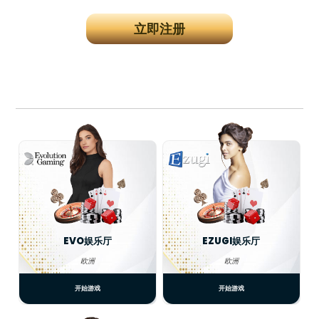
立即注册
EVO娱乐厅
EZUGI娱乐厅
欧洲
欧洲
开始游戏
开始游戏