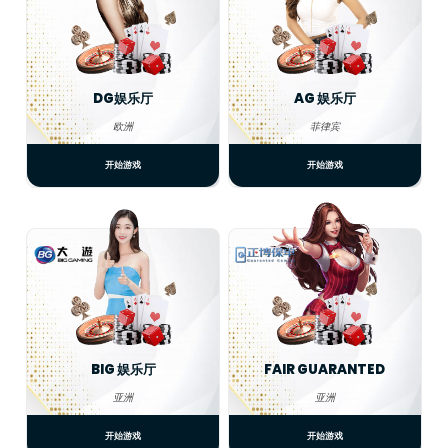
DG娱乐厅
AG 娱乐厅
欧洲
菲律宾
开始游戏
开始游戏
BIG 娱乐厅
FAIR GUARANTED
亚洲
亚洲
开始游戏
开始游戏