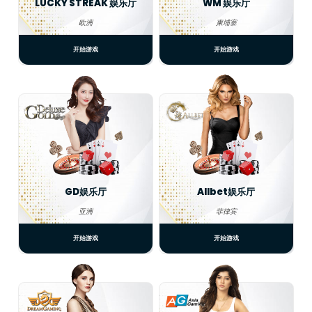
LUCKY STREAK 娱乐厅
WM 娱乐厅
欧洲
柬埔寨
开始游戏
开始游戏
GD娱乐厅
Allbet娱乐厅
亚洲
菲律宾
开始游戏
开始游戏